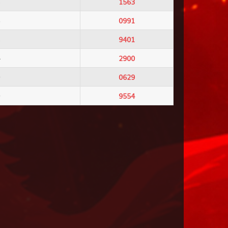
1563
0991
9401
2900
0629
9554