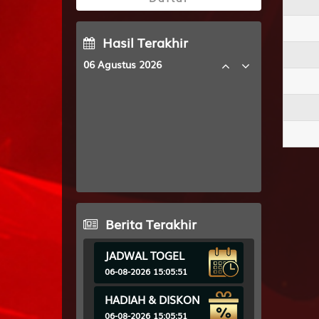
Hasil Terakhir
06 Agustus 2026
NEWYORKMID
7
0
8
2
BRUNEI 02
6
8
3
5
CAROLINADAY
9
8
6
0
OREGON03
9
0
1
6
Berita Terakhir
JADWAL TOGEL
06-08-2026 15:05:51
HADIAH & DISKON
06-08-2026 15:05:51