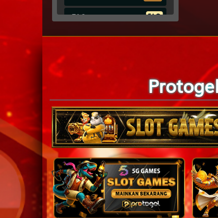
FAQ
06-08-2026 15:05:51
JADWAL BANK
06-08-2026 15:05:51
Protogel