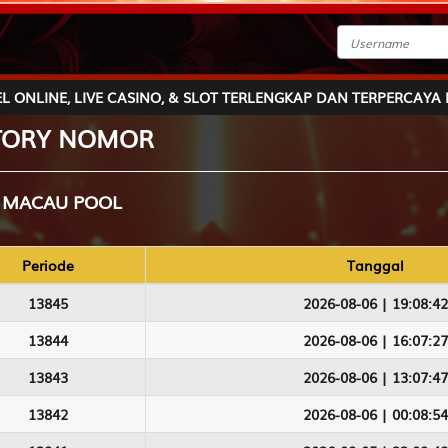
INO, & SLOT TERLENGKAP DAN TERPERCAYA DI INDONESIA YAN
TORY NOMOR
 MACAU POOL
Periode
Tanggal
13845
2026-08-06 | 19:08:42
13844
2026-08-06 | 16:07:27
13843
2026-08-06 | 13:07:47
13842
2026-08-06 | 00:08:54