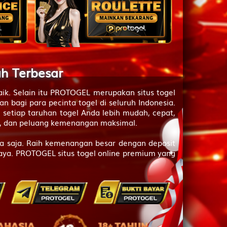
h Terbesar
aik. Selain itu PROTOGEL merupakan situs togel
agi para pecinta togel di seluruh Indonesia.
etiap taruhan togel Anda lebih mudah, cepat,
si, dan peluang kemenangan maksimal.
a saja. Raih kemenangan besar dengan deposit
caya. PROTOGEL situs togel online premium yang