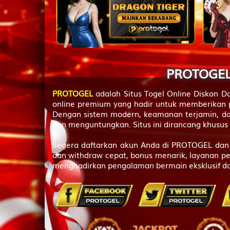
PROTOGEL 
PROTOGEL
adalah Situs Togel Online Diskon D
online premium yang hadir untuk memberikan 
Dengan sistem modern, keamanan terjamin, da
dan menguntungkan. Situs ini dirancang khusus
Segera daftarkan akun Anda di PROTOGEL dan 
dan withdraw cepat, bonus menarik, layanan pe
menghadirkan pengalaman bermain eksklusif d